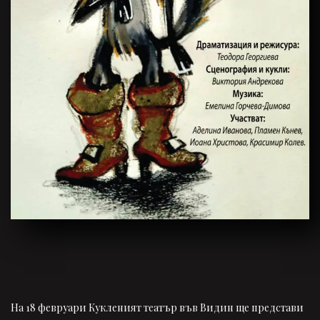
На 18 февруари Кукленият театър във Видин ще представи