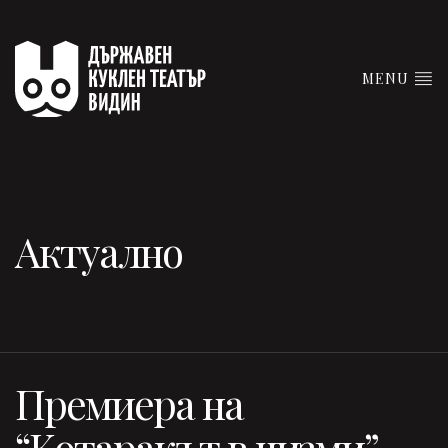
MENU
Актуално
Премиера на
“Котаракът в чизми”