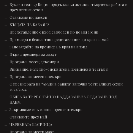
Куклен театър Видин продължава активна творческа работа и
през летния сезон
Очакваме ви наесен
КЪЩАТА НА БАБА ЯГА
Представление с вход свободен по повод 1 юни
Премиера и безплатно представление до края на май
Заповядайте на премиера в края на април
Първа премиера за 2024 г.
Програма месец декември
Внимание, коледно-бисквитена премиера в театъра!
Програма за месец ноември
С премиерата на “Акули в банята” започва театралният сезон
2023/2024
ОБЯВА ЗА ТЪРГ С ТАЙНО НАДДАВАНЕ ЗА ОТДАВАНЕ ПОД
НАЕМ
Завръщаме се в салона през септември
Очаквайте през май
ЧЕРВЕНАТА ШАПЧИЦА
Програма за месец март