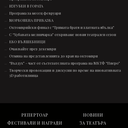
ИЗГУБЕН В ГОРАТА
Програма за месец февруари
МОРКОВЕНА ПРИКАЗКА
Октомврийски финал с “Тримата братя и златната ябълка”
С “Хубавата мелничарка” откриваме новия театрален сезон
ЕКО ВЪЛШЕБНИЦИ
Очаквайте през декември
Отмяна на представленията до края на октомври
“Въздух” – част от състезателната програмa на МКТФ “Пиеро”
Творчески провокации и дискусии по време на иновативната
3D работилница
РЕПЕРТОАР
НОВИНИ
ФЕСТИВАЛИ И НАГРАДИ
ЗА ТЕАТЪРА