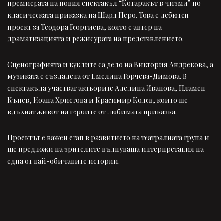
премиерата на новия спектакъл “Котаракът в чизми” по
класическата приказка на Шарл Перо. Това е дебютен
проект за Теодора Георгиева, която е автор на
драматизацията и режисурата на представлението.
Сценографията и куклите са дело на Виктория Андрекова, а
музиката е създадена от Емелина Горчева-Димова. В
спектакъла участват актьорите Аделина Иванова, Пламен
Кънев, Иоана Христова и Красимир Колев, които ще
вдъхнат живот на героите от любимата приказка.
Проектът е важен етап в развитието на театралната трупа и
ще предложи на зрителите вълнуваща интерпретация на
една от най-обичаните истории.