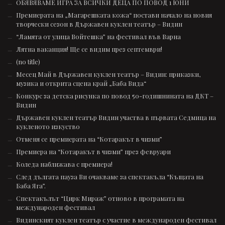
ОБЯВЯВАМЕ ИГРА ЗА ВСИЧКИ ДЕЦА ПО ПОВОД 1 ЮНИ
Премиерата на „Магарешката кожа“ постави начало на новия
творчески сезон в Държавен куклен театър – Видин
“Ламята от улица Войтешка” на фестивал във Варна
Лятна ваканция! Ще се видим през септември!
(no title)
Месец Май в Държавен куклен театър – Видин: приказки,
музика и открита сцена край „Баба Вида“
Конкурс за детска рисунка по повод 50-годишнината на ДКТ –
Видин
Държавен куклен театър Видин участва в първата Седмица на
кукленото изкуство
Отменя се премиерата на “Котаракът в чизми”
Премиера на “Котаракът в чизми” през февруари
Коледа наближава с премиера!
След дългата пауза Ви очакваме за спектакъла “Къщата на
Баба Яга”.
Спектакълът “Цирк Мираж” отново в програмата на
международен фестивал
Видинският куклен театър с участие в международен фестивал