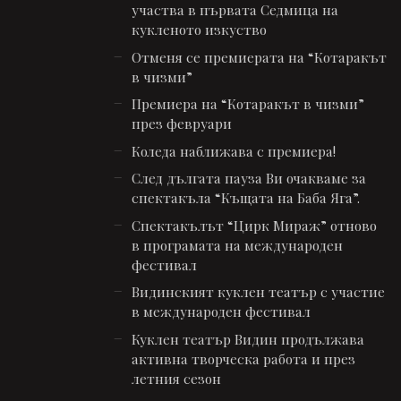
участва в първата Седмица на
кукленото изкуство
Отменя се премиерата на “Котаракът
в чизми”
Премиера на “Котаракът в чизми”
през февруари
Коледа наближава с премиера!
След дългата пауза Ви очакваме за
спектакъла “Къщата на Баба Яга”.
Спектакълът “Цирк Мираж” отново
в програмата на международен
фестивал
Видинският куклен театър с участие
в международен фестивал
Куклен театър Видин продължава
активна творческа работа и през
летния сезон