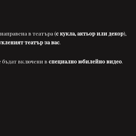
 направена в театъра (
с кукла, актьор или декор
),
укленият театър за вас
.
е бъдат включени в
специално юбилейно видео
.