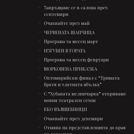
Завръщаме се в салона през
септември
Очаквайте през май
ЧЕРВЕНАТА ШАПЧИЦА
Програма за месец март
ИЗГУБЕН В ГОРАТА
Програма за месец февруари
МОРКОВЕНА ПРИКАЗКА
Октомврийски финал с “Тримата
братя и златната ябълка”
С “Хубавата мелничарка” откриваме
новия театрален сезон
ЕКО ВЪЛШЕБНИЦИ
Очаквайте през декември
Отмяна на представленията до края
на октомври