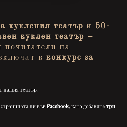
на кукления театър
и
50-
вен куклен театър –
и почитатели на
 включат в
конкурс за
т нашия театър.
 страницата ни във
Facebook
, като добавите
три