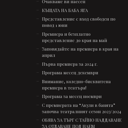
Очакваме ви наесен
КЪЩАТА НА БАБА ЯГА
Представление с вход свободен по
повод 1 юни
Премиера и безплатно
представление до края на май
Заповядайте на премиера в края на
април
Първа премиера за 2024 г.
Програма месец декември
Внимание, коледно-бисквитена
премиера в театъра!
Програма за месец ноември
С премиерата на “Акули в банята”
започва театралният сезон 2023/2024
ОБЯВА ЗА ТЪРГ С ТАЙНО НАДДАВАНЕ
ЗА ОТДАВАНЕ ПОД НАЕМ