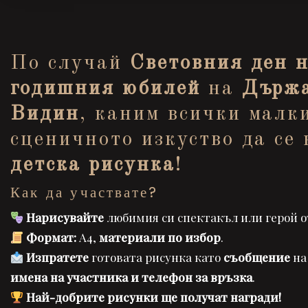
По случай
Световния ден 
годишния юбилей
на
Държа
Видин
, каним всички малк
сценичното изкуство да се
детска рисунка
!
Как да участвате?
Нарисувайте
любимия си спектакъл или герой о
Формат:
А4,
материали по избор
.
Изпратете
готовата рисунка като
съобщение
на
имена на участника и телефон за връзка
.
Най-добрите рисунки ще получат награди!