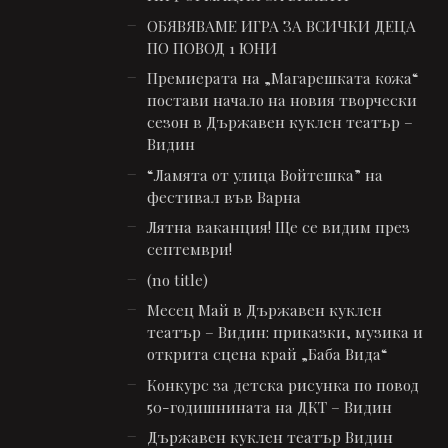
ОБЯВЯВАМЕ ИГРА ЗА ВСИЧКИ ДЕЦА
ПО ПОВОД 1 ЮНИ
Премиерата на „Магарешката кожа“
постави начало на новия творчески
сезон в Държавен куклен театър –
Видин
“Ламята от улица Войтешка” на
фестивал във Варна
Лятна ваканция! Ще се видим през
септември!
(no title)
Месец Май в Държавен куклен
театър – Видин: приказки, музика и
открита сцена край „Баба Вида“
Конкурс за детска рисунка по повод
50-годишнината на ДКТ – Видин
Държавен куклен театър Видин