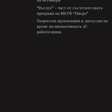
“Въздух” – част от състезателната
програмa на МКТФ “Пиеро”
Творчески провокации и дискусии по
време на иновативната 3D
работилница