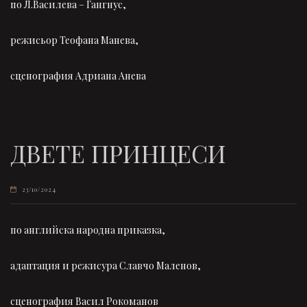
по Л.Василева – Гангнус,
режисьор Теофана Манева,
сценография Адриана Анева
ДВЕТЕ ПРИНЦЕСИ
23/10/2024
по английска народна приказка,
адаптация и режисура Славчо Маленов,
сценография Васил Рокоманов