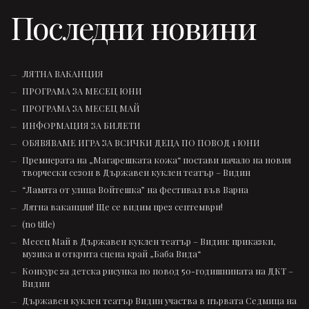
Последни новини
ЛЯТНА ВАКАНЦИЯ
ПРОГРАМА ЗА МЕСЕЦ ЮНИ
ПРОГРАМА ЗА МЕСЕЦ МАЙ
ИНФОРМАЦИЯ ЗА БИЛЕТИ
ОБЯВЯВАМЕ ИГРА ЗА ВСИЧКИ ДЕЦА ПО ПОВОД 1 ЮНИ
Премиерата на „Магарешката кожа“ постави начало на новия
творчески сезон в Държавен куклен театър – Видин
“Ламята от улица Войтешка” на фестивал във Варна
Лятна ваканция! Ще се видим през септември!
(no title)
Месец Май в Държавен куклен театър – Видин: приказки,
музика и открита сцена край „Баба Вида“
Конкурс за детска рисунка по повод 50-годишнината на ДКТ –
Видин
Държавен куклен театър Видин участва в първата Седмица на