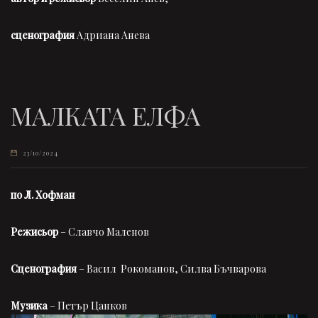
сценография
Адриана Анева
МАЛКАТА ЕЛФА
23/10/2024
по Л. Хофман
Режисьор
– Славчо Маленов
Сценография
– Васил Рокоманов, Силва Бъчварова
Музика
– Петър Цанков