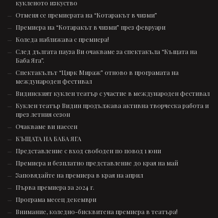
кукленото изкуство
Отменя се премиерата на “Котаракът в чизми”
Премиера на “Котаракът в чизми” през февруари
Коледа наближава с премиера!
След дългата пауза Ви очакваме за спектакъла “Къщата на
Баба Яга”.
Спектакълът “Цирк Мираж” отново в програмата на
международен фестивал
Видинският куклен театър с участие в международен фестивал
Куклен театър Видин продължава активна творческа работа и
през летния сезон
Очакваме ви наесен
КЪЩАТА НА БАБА ЯГА
Представление с вход свободен по повод 1 юни
Премиера и безплатно представление до края на май
Заповядайте на премиера в края на април
Първа премиера за 2024 г.
Програма месец декември
Внимание, коледно-бисквитена премиера в театъра!