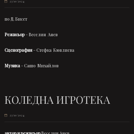
23/10/2024
по Д. Бисет
Режисьор
– Веселин Анев
Сценография
– Стефка Кювлиева
Музика
– Сашо Михайлов
КОЛЕДНА ИГРОТЕКА
23/10/2024
автор и режисьор
Веселин Анев,