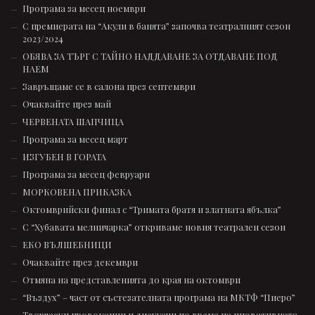
Програма за месец ноември
С премиерата на “Акули в банята” започва театралният сезон
2023/2024
ОБЯВА ЗА ТЪРГ С ТАЙНО НАДДАВАНЕ ЗА ОТДАВАНЕ ПОД
НАЕМ
Завръщаме се в салона през септември
Очаквайте през май
ЧЕРВЕНАТА ШАПЧИЦА
Програма за месец март
ИЗГУБЕН В ГОРАТА
Програма за месец февруари
МОРКОВЕНА ПРИКАЗКА
Октомврийски финал с “Тримата братя и златната ябълка”
С “Хубавата мелничарка” откриваме новия театрален сезон
ЕКО ВЪЛШЕБНИЦИ
Очаквайте през декември
Отмяна на представленията до края на октомври
“Въздух” – част от състезателната програмa на МКТФ “Пиеро”
Творчески провокации и дискусии по време на иновативната