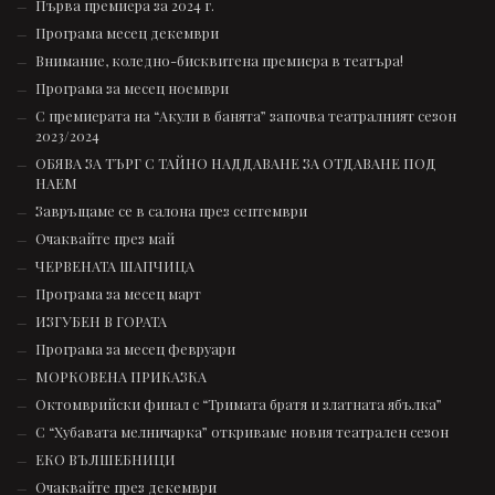
Първа премиера за 2024 г.
Програма месец декември
Внимание, коледно-бисквитена премиера в театъра!
Програма за месец ноември
С премиерата на “Акули в банята” започва театралният сезон
2023/2024
ОБЯВА ЗА ТЪРГ С ТАЙНО НАДДАВАНЕ ЗА ОТДАВАНЕ ПОД
НАЕМ
Завръщаме се в салона през септември
Очаквайте през май
ЧЕРВЕНАТА ШАПЧИЦА
Програма за месец март
ИЗГУБЕН В ГОРАТА
Програма за месец февруари
МОРКОВЕНА ПРИКАЗКА
Октомврийски финал с “Тримата братя и златната ябълка”
С “Хубавата мелничарка” откриваме новия театрален сезон
ЕКО ВЪЛШЕБНИЦИ
Очаквайте през декември