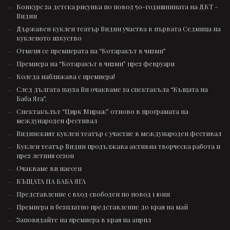
Конкурс за детска рисунка по повод 50-годишнината на ДКТ –
Видин
Държавен куклен театър Видин участва в първата Седмица на
кукленото изкуство
Отменя се премиерата на “Котаракът в чизми”
Премиера на “Котаракът в чизми” през февруари
Коледа наближава с премиера!
След дългата пауза Ви очакваме за спектакъла “Къщата на
Баба Яга”.
Спектакълът “Цирк Мираж” отново в програмата на
международен фестивал
Видинският куклен театър с участие в международен фестивал
Куклен театър Видин продължава активна творческа работа и
през летния сезон
Очакваме ви наесен
КЪЩАТА НА БАБА ЯГА
Представление с вход свободен по повод 1 юни
Премиера и безплатно представление до края на май
Заповядайте на премиера в края на април