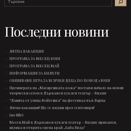
Последни новини
ЛЯТНА ВАКАНЦИЯ
ПРОГРАМА ЗА МЕСЕЦ ЮНИ
ПРОГРАМА ЗА МЕСЕЦ МАЙ
ИНФОРМАЦИЯ ЗА БИЛЕТИ
ОБЯВЯВАМЕ ИГРА ЗА ВСИЧКИ ДЕЦА ПО ПОВОД 1 ЮНИ
Премиерата на „Магарешката кожа“ постави начало на новия
творчески сезон в Държавен куклен театър – Видин
“Ламята от улица Войтешка” на фестивал във Варна
Лятна ваканция! Ще се видим през септември!
(no title)
Месец Май в Държавен куклен театър – Видин: приказки,
музика и открита сцена край „Баба Вида“