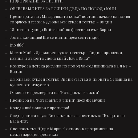
ИНФОРМАЦИЯ ЗА БИЛЕТИ
ОБЯВЯВАМЕ ИГРА ЗА ВСИЧКИ ДЕЦА ПО ПОВОД 1 ЮНИ
Премиерата на „Магарешката кожа“ постави начало на новия
творчески сезон в Държавен куклен театър – Видин
“Ламята от улица Войтешка” на фестивал във Варна
Лятна ваканция! Ще се видим през септември!
(no title)
Месец Май в Държавен куклен театър – Видин: приказки,
музика и открита сцена край „Баба Вида“
Конкурс за детска рисунка по повод 50-годишнината на ДКТ –
Видин
Държавен куклен театър Видин участва в първата Седмица на
кукленото изкуство
Отменя се премиерата на “Котаракът в чизми”
Премиера на “Котаракът в чизми” през февруари
Коледа наближава с премиера!
След дългата пауза Ви очакваме за спектакъла “Къщата на
Баба Яга”.
Спектакълът “Цирк Мираж” отново в програмата на
международен фестивал