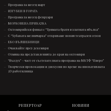
Програма за месец март
ИЗГУБЕН В ГОРАТА
Програма за месец февруари
МОРКОВЕНА ПРИКАЗКА
Октомврийски финал с “Тримата братя и златната ябълка”
С “Хубавата мелничарка” откриваме новия театрален сезон
ЕКО ВЪЛШЕБНИЦИ
Очаквайте през декември
Отмяна на представленията до края на октомври
“Въздух” – част от състезателната програмa на МКТФ “Пиеро”
Творчески провокации и дискусии по време на иновативната
3D работилница
РЕПЕРТОАР
НОВИНИ