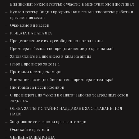
Видинският куклен театър с участие в международен фестивал
Куклен театър Видин продължава активна творческа работа и
през летния сезон
Очакваме ви наесен
КЪЩАТА НА БАБА ЯГА
Представление с вход свободен по повод 1 юни
Премиера и безплатно представление до края на май
Заповядайте на премиера в края на април
Първа премиера за 2024 г.
Програма месец декември
Внимание, коледно-бисквитена премиера в театъра!
Програма за месец ноември
С премиерата на “Акули в банята” започва театралният сезон
2023/2024
ОБЯВА ЗА ТЪРГ С ТАЙНО НАДДАВАНЕ ЗА ОТДАВАНЕ ПОД
НАЕМ
Завръщаме се в салона през септември
Очаквайте през май
ЧЕРВЕНАТА ШАПЧИЦА