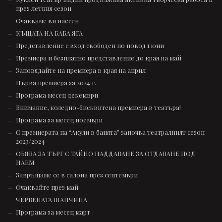
през летния сезон
Очакваме ви наесен
КЪЩАТА НА БАБА ЯГА
Представление с вход свободен по повод 1 юни
Премиера и безплатно представление до края на май
Заповядайте на премиера в края на април
Първа премиера за 2024 г.
Програма месец декември
Внимание, коледно-бисквитена премиера в театъра!
Програма за месец ноември
С премиерата на “Акули в банята” започва театралният сезон
2023/2024
ОБЯВА ЗА ТЪРГ С ТАЙНО НАДДАВАНЕ ЗА ОТДАВАНЕ ПОД
НАЕМ
Завръщаме се в салона през септември
Очаквайте през май
ЧЕРВЕНАТА ШАПЧИЦА
Програма за месец март