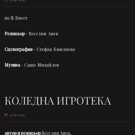
23/10/2024
по Д. Бисет
Режисьор
– Веселин Анев
Сценография
– Стефка Кювлиева
Музика
– Сашо Михайлов
КОЛЕДНА ИГРОТЕКА
23/10/2024
автор и режисьор
Веселин Анев,