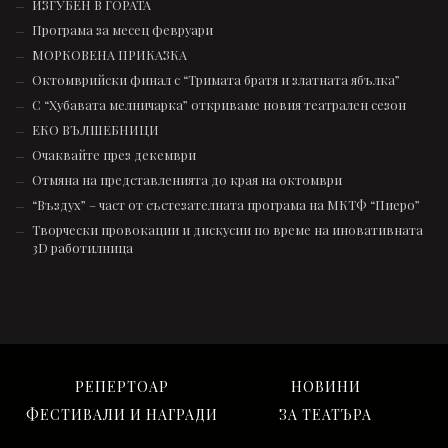
ИЗГУБЕН В ГОРАТА
Програма за месец февруари
МОРКОВЕНА ПРИКАЗКА
Октомврийски финал с “Тримата братя и златната ябълка”
С “Хубавата мелничарка” откриваме новия театрален сезон
ЕКО ВЪЛШЕБНИЦИ
Очаквайте през декември
Отмяна на представленията до края на октомври
“Въздух” – част от състезателната програмa на МКТФ “Пиеро”
Творчески провокации и дискусии по време на иновативната
3D работилница
РЕПЕРТОАР
НОВИНИ
ФЕСТИВАЛИ И НАГРАДИ
ЗА ТЕАТЪРА