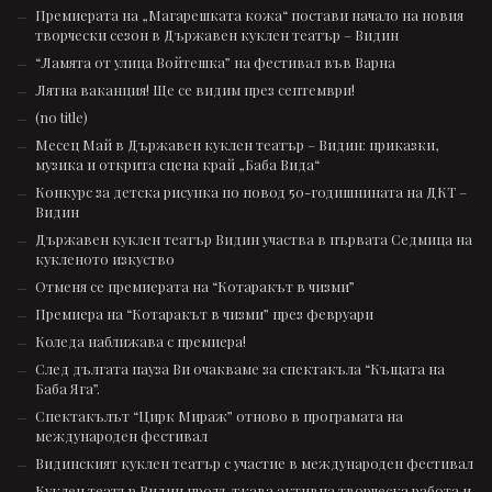
Премиерата на „Магарешката кожа“ постави начало на новия
творчески сезон в Държавен куклен театър – Видин
“Ламята от улица Войтешка” на фестивал във Варна
Лятна ваканция! Ще се видим през септември!
(no title)
Месец Май в Държавен куклен театър – Видин: приказки,
музика и открита сцена край „Баба Вида“
Конкурс за детска рисунка по повод 50-годишнината на ДКТ –
Видин
Държавен куклен театър Видин участва в първата Седмица на
кукленото изкуство
Отменя се премиерата на “Котаракът в чизми”
Премиера на “Котаракът в чизми” през февруари
Коледа наближава с премиера!
След дългата пауза Ви очакваме за спектакъла “Къщата на
Баба Яга”.
Спектакълът “Цирк Мираж” отново в програмата на
международен фестивал
Видинският куклен театър с участие в международен фестивал
Куклен театър Видин продължава активна творческа работа и