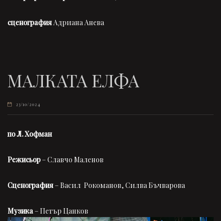
сценография
Адриана Анева
МАЛКАТА ЕЛФА
23/10/2024
по Л. Хофман
Режисьор
– Славчо Маленов
Сценография
– Васил Рокоманов, Силва Бъчварова
Музика
– Петър Цанков