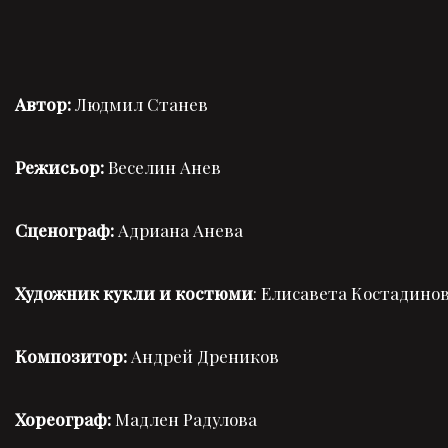
Автор:
Людмил Станев
Режисьор:
Веселин Анев
Сценограф:
Адриана Анева
Художник кукли и костюми
: Елисавета Костадино
Композитор:
Андрей Дреников
Хореограф:
Мадлен Радулова