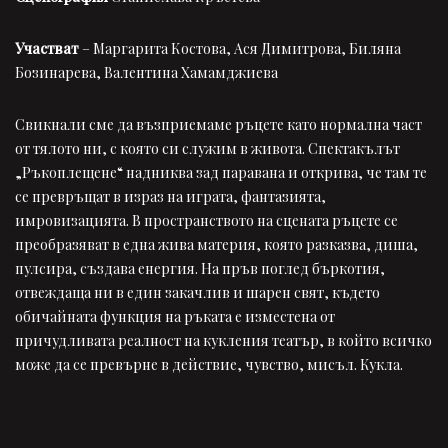
Участват
– Маргарита Костова, Ася Димитрова, Биляна
Бозинарева, Валентина Хамамджиева
Свикнали сме да възприемаме ръцете като нормална част
от тялото ни, с която си служим в живота. Спектакълът
„Ръкоплещене“ надниква зад паравана и открива, че там те
се превръщат в израз на играта, фантазията,
имровизацията. В пространството на сцената ръцете се
преобразяват в една жива материя, която разказва, диша,
пулсира, създава енергия. На пръв поглед бъркотия,
отвеждаща ни в един закачлив и шарен свят, където
обичайната функция на ръката е изместена от
причудливата реалност на кукления театър, в който всичко
може да се превърне в действие, чувство, мисъл. Кукла.