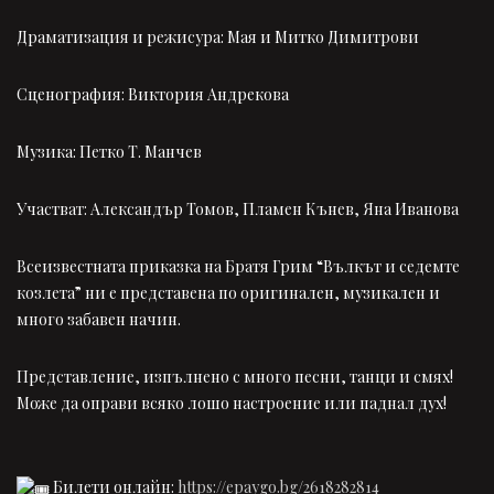
Драматизация и режисура: Мая и Митко Димитрови
Сценография: Виктория Андрекова
Музика: Петко Т. Манчев
Участват: Александър Томов, Пламен Кънев, Яна Иванова
Всеизвестната приказка на Братя Грим “Вълкът и седемте
козлета” ни е представена по оригинален, музикален и
много забавен начин.
Представление, изпълнено с много песни, танци и смях!
Може да оправи всяко лошо настроение или паднал дух!
Билети онлайн:
https://epaygo.bg/2618282814