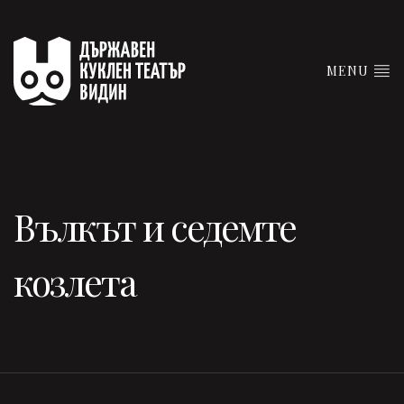
MENU
Вълкът и седемте
козлета