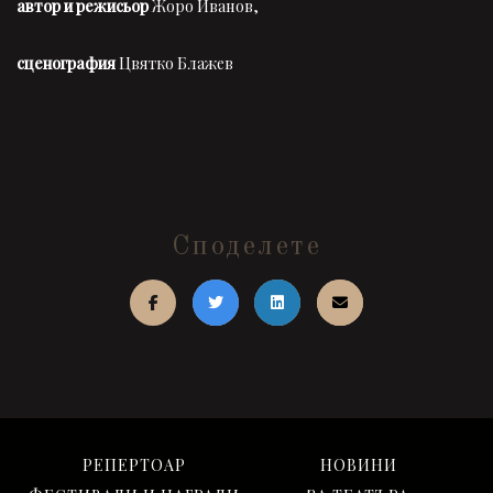
автор и режисьор
Жоро Иванов,
сценография
Цвятко Блажев
Споделете
РЕПЕРТОАР
НОВИНИ