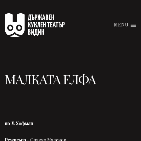
MENU
МАЛКАТА ЕЛФА
по Л. Хофман
Режисьор
– Славчо Маленов