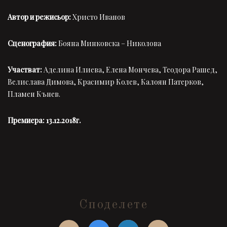
Автор и режисьор:
Христо Иванов
Сценография:
Бояна Минковска – Николова
Участват:
Аделина Илиева, Елена Мончева, Теодора Рашед,
Велислава Димова, Красимир Колев, Калоян Патерков,
Пламен Кънев.
Премиера: 13.12.2018г.
Споделете