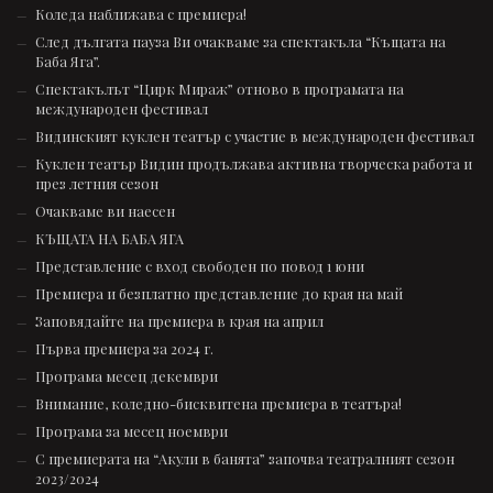
Коледа наближава с премиера!
След дългата пауза Ви очакваме за спектакъла “Къщата на
Баба Яга”.
Спектакълът “Цирк Мираж” отново в програмата на
международен фестивал
Видинският куклен театър с участие в международен фестивал
Куклен театър Видин продължава активна творческа работа и
през летния сезон
Очакваме ви наесен
КЪЩАТА НА БАБА ЯГА
Представление с вход свободен по повод 1 юни
Премиера и безплатно представление до края на май
Заповядайте на премиера в края на април
Първа премиера за 2024 г.
Програма месец декември
Внимание, коледно-бисквитена премиера в театъра!
Програма за месец ноември
С премиерата на “Акули в банята” започва театралният сезон
2023/2024