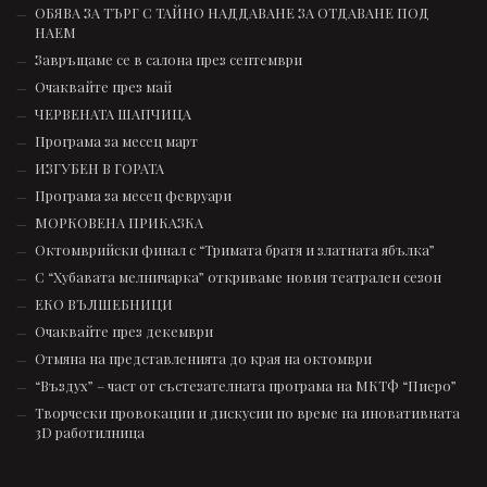
ОБЯВА ЗА ТЪРГ С ТАЙНО НАДДАВАНЕ ЗА ОТДАВАНЕ ПОД
НАЕМ
Завръщаме се в салона през септември
Очаквайте през май
ЧЕРВЕНАТА ШАПЧИЦА
Програма за месец март
ИЗГУБЕН В ГОРАТА
Програма за месец февруари
МОРКОВЕНА ПРИКАЗКА
Октомврийски финал с “Тримата братя и златната ябълка”
С “Хубавата мелничарка” откриваме новия театрален сезон
ЕКО ВЪЛШЕБНИЦИ
Очаквайте през декември
Отмяна на представленията до края на октомври
“Въздух” – част от състезателната програмa на МКТФ “Пиеро”
Творчески провокации и дискусии по време на иновативната
3D работилница