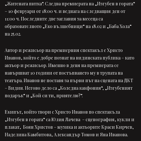
„Житената питка“. Следва премиерата на „Изгубен в гората“
– 10 февруари от 18:00 ч. и веднага на следващия ден от
11:00 ч. Последните две заглавия за месеца са
образователното „Еко вълшебници“ на 18.02 и „Баба Хола“
на 25.02.
Автор и режисьор на премиерния спектакъл е Христо
Иванов, който е добре познат на видинската публика – като
актьор и режисьор. Именно в деня на премиерата се
навършват 10 години от постъпването му в трупата на
театъра. Иванов не поставя за първи път на сцената на ДКТ
– Видин. Негово дело са „Коледна какфония“, „Изгубеният
подарък“ и „Кой си ти, приятелю?“.
Екипът, който твори с Христо Иванов по спектакъла
„Изгубен в гората“ са Юлия Лачева – сценография, кукли и
плакат, Боян Христов – музика и актьорите Краси Кирчев,
Наделина Камбитова, Александър Томов и Яна Иванова.