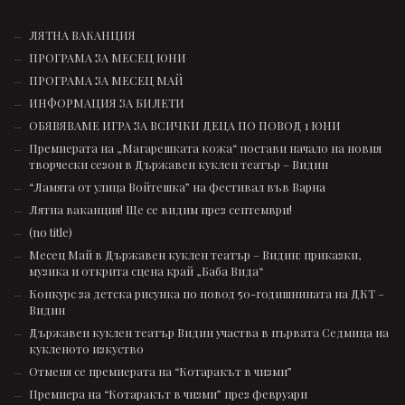
ЛЯТНА ВАКАНЦИЯ
ПРОГРАМА ЗА МЕСЕЦ ЮНИ
ПРОГРАМА ЗА МЕСЕЦ МАЙ
ИНФОРМАЦИЯ ЗА БИЛЕТИ
ОБЯВЯВАМЕ ИГРА ЗА ВСИЧКИ ДЕЦА ПО ПОВОД 1 ЮНИ
Премиерата на „Магарешката кожа“ постави начало на новия
творчески сезон в Държавен куклен театър – Видин
“Ламята от улица Войтешка” на фестивал във Варна
Лятна ваканция! Ще се видим през септември!
(no title)
Месец Май в Държавен куклен театър – Видин: приказки,
музика и открита сцена край „Баба Вида“
Конкурс за детска рисунка по повод 50-годишнината на ДКТ –
Видин
Държавен куклен театър Видин участва в първата Седмица на
кукленото изкуство
Отменя се премиерата на “Котаракът в чизми”
Премиера на “Котаракът в чизми” през февруари