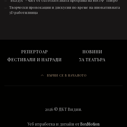
“Въздух” – част от състезателната програмa на МКТФ “Пиеро”
Творчески провокации и дискусии по време на иновативната
3D работилница
РЕПЕРТОАР
НОВИНИ
ФЕСТИВАЛИ И НАГРАДИ
ЗА ТЕАТЪРА
ВЪРНИ СЕ В НАЧАЛОТО
2026 © ДКТ Видин.
Уеб изработка и дизайн от
BoxMotion