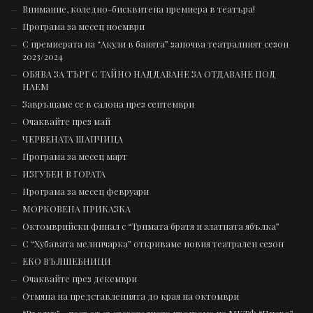
Внимание, коледно-бисквитена премиера в театъра!
Програма за месец ноември
С премиерата на “Акули в банята” започва театралният сезон
2023/2024
ОБЯВА ЗА ТЪРГ С ТАЙНО НАДДАВАНЕ ЗА ОТДАВАНЕ ПОД
НАЕМ
Завръщаме се в салона през септември
Очаквайте през май
ЧЕРВЕНАТА ШАПЧИЦА
Програма за месец март
ИЗГУБЕН В ГОРАТА
Програма за месец февруари
МОРКОВЕНА ПРИКАЗКА
Октомврийски финал с “Тримата братя и златната ябълка”
С “Хубавата мелничарка” откриваме новия театрален сезон
ЕКО ВЪЛШЕБНИЦИ
Очаквайте през декември
Отмяна на представленията до края на октомври