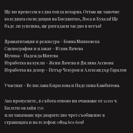
Ще ви пренесем в една топла пекарна. Оттам ще започне
коледната експедиция на Бисквитко, Лоса и Бухала! Ще
бъде ли успешна, ще разгадаем заедно в петък!
Драматизация и режисура – Бояна Минковска
Сценография и плакат – Юлия Лачева
Музика – Надежда Митева
Изработка на кукли – Жени Лачева и Диляна Асенова
Изработка на декор – Петър Чекуров и Александър Гаралов
Участват – Велислава Кирилова и Наделина Камбитова.
Ако пропуснете, в събота отново ви очакваме от 11:00 ч.
Билети онлайн
тук
или запазване предварително чрез съобщение в
страницата и на телефон: 0894 601 609!