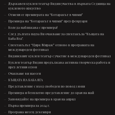
Държавен куклен театър Видин участва в първата Седмица на
кукленото изкуство
Отменя се премиерата на “Котаракът в чизми”
Премиера на “Котаракът в чизми” през февруари
Коледа наближава с премиера!
След дългата пауза Ви очакваме за спектакъла “Къщата на
Баба Яга”.
Спектакълът “Цирк Мираж” отново в програмата на
международен фестивал
Видинският куклен театър с участие в международен фестивал
Куклен театър Видин продължава активна творческа работа и
през летния сезон
Очакваме ви наесен
КЪЩАТА НА БАБА ЯГА
Представление с вход свободен по повод 1 юни
Премиера и безплатно представление до края на май
Заповядайте на премиера в края на април
Първа премиера за 2024 г.
Програма месец декември