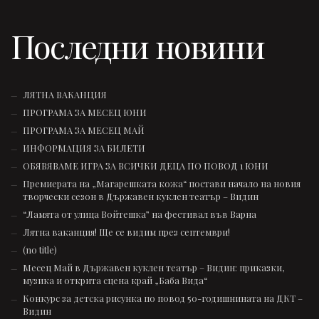
Последни новини
ЛЯТНА ВАКАНЦИЯ
ПРОГРАМА ЗА МЕСЕЦ ЮНИ
ПРОГРАМА ЗА МЕСЕЦ МАЙ
ИНФОРМАЦИЯ ЗА БИЛЕТИ
ОБЯВЯВАМЕ ИГРА ЗА ВСИЧКИ ДЕЦА ПО ПОВОД 1 ЮНИ
Премиерата на „Магарешката кожа“ постави начало на новия
творчески сезон в Държавен куклен театър – Видин
“Ламята от улица Войтешка” на фестивал във Варна
Лятна ваканция! Ще се видим през септември!
(no title)
Месец Май в Държавен куклен театър – Видин: приказки,
музика и открита сцена край „Баба Вида“
Конкурс за детска рисунка по повод 50-годишнината на ДКТ –
Видин